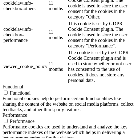
Cookie Consent plugin. The
cookielawinfo-
11
cookie is used to store the user
checkbox-others
months
consent for the cookies in the
category "Other.
This cookie is set by GDPR
cookielawinfo-
Cookie Consent plugin. The
11
checkbox-
cookie is used to store the user
months
performance
consent for the cookies in the
category "Performance".
The cookie is set by the GDPR
Cookie Consent plugin and is
11
used to store whether or not user
viewed_cookie_policy
months
has consented to the use of
cookies. It does not store any
personal data.
Functional
Functional
Functional cookies help to perform certain functionalities like
sharing the content of the website on social media platforms, collect
feedbacks, and other third-party features.
Performance
Performance
Performance cookies are used to understand and analyze the key
performance indexes of the website which helps in delivering a
better user experience for the visitors.