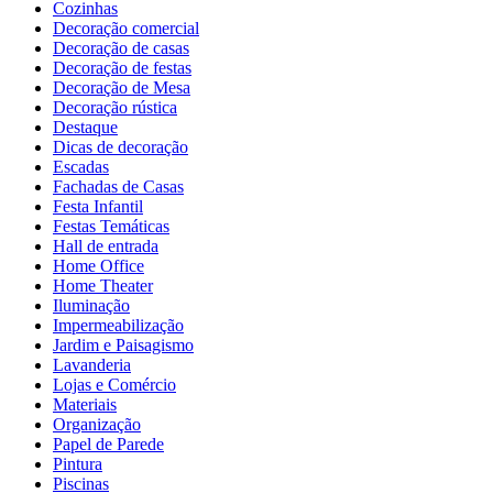
Cozinhas
Decoração comercial
Decoração de casas
Decoração de festas
Decoração de Mesa
Decoração rústica
Destaque
Dicas de decoração
Escadas
Fachadas de Casas
Festa Infantil
Festas Temáticas
Hall de entrada
Home Office
Home Theater
Iluminação
Impermeabilização
Jardim e Paisagismo
Lavanderia
Lojas e Comércio
Materiais
Organização
Papel de Parede
Pintura
Piscinas