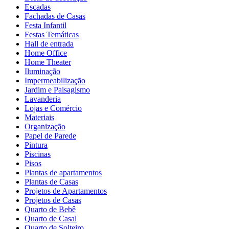
Escadas
Fachadas de Casas
Festa Infantil
Festas Temáticas
Hall de entrada
Home Office
Home Theater
Iluminação
Impermeabilização
Jardim e Paisagismo
Lavanderia
Lojas e Comércio
Materiais
Organização
Papel de Parede
Pintura
Piscinas
Pisos
Plantas de apartamentos
Plantas de Casas
Projetos de Apartamentos
Projetos de Casas
Quarto de Bebê
Quarto de Casal
Quarto de Solteiro