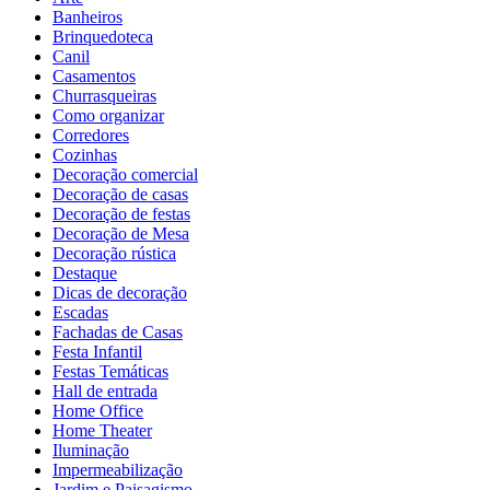
Banheiros
Brinquedoteca
Canil
Casamentos
Churrasqueiras
Como organizar
Corredores
Cozinhas
Decoração comercial
Decoração de casas
Decoração de festas
Decoração de Mesa
Decoração rústica
Destaque
Dicas de decoração
Escadas
Fachadas de Casas
Festa Infantil
Festas Temáticas
Hall de entrada
Home Office
Home Theater
Iluminação
Impermeabilização
Jardim e Paisagismo