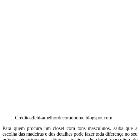
Créditos:febi-amelhordecoraohome.blogspot.com
Para quem procura um closet com tons masculinos, saiba que a
escolha das madeiras e dos detalhes pode fazer toda diferença no seu
projeto. Selecionamos algumas imagens de closet masculino de