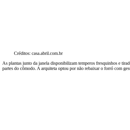
Créditos: casa.abril.com.br
As plantas junto da janela disponibilizam temperos fresquinhos e tira
partes do cômodo. A arquiteta optou por não rebaixar o forró com gesso,