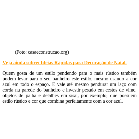
(Foto: casaeconstrucao.org)
Veja ainda sobre: Ideias Rápidas para Decoração de Natal
.
Quem gosta de um estilo pendendo para o mais rústico também
podem levar para o seu banheiro este estilo, mesmo usando a cor
azul em todo o espaço. E vale até mesmo pendurar um laço com
corda na parede do banheiro e investir pesado em cestos de vime,
objetos de palha e detalhes em sisal, por exemplo, que possuem
estilo rústico e cor que combina perfeitamente com a cor azul.