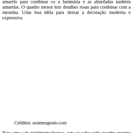
amarelo para combinar co a luminária e as almofadas também
amarelas. O quadro menor tem detalhes rosas para combinar com a
mesinha. Uma boa idéia para deixar a decoração moderna e
expressiva.
Créditos: assimeugosto.com
Para uma sala totalmente branca, esta se salva pelo quadro enorme