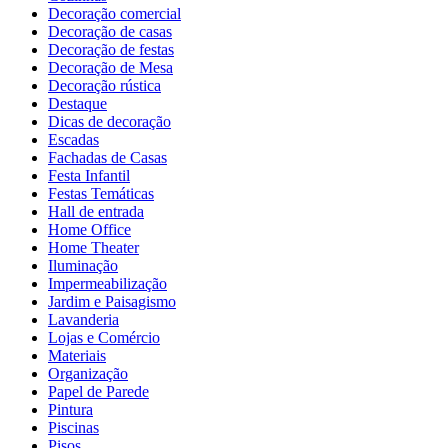
Decoração comercial
Decoração de casas
Decoração de festas
Decoração de Mesa
Decoração rústica
Destaque
Dicas de decoração
Escadas
Fachadas de Casas
Festa Infantil
Festas Temáticas
Hall de entrada
Home Office
Home Theater
Iluminação
Impermeabilização
Jardim e Paisagismo
Lavanderia
Lojas e Comércio
Materiais
Organização
Papel de Parede
Pintura
Piscinas
Pisos