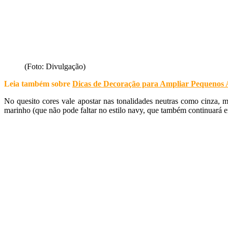
(Foto: Divulgação)
Leia também sobre
Dicas de Decoração para Ampliar Pequenos 
No quesito cores vale apostar nas tonalidades neutras como cinza, m
marinho (que não pode faltar no estilo navy, que também continuará em