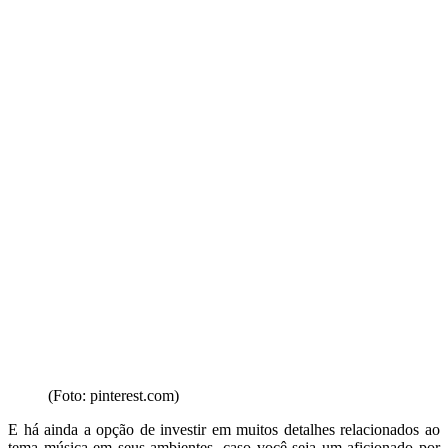
(Foto: pinterest.com)
E há ainda a opção de investir em muitos detalhes relacionados ao
tema música em seus ambientes, caso você seja um aficionado por