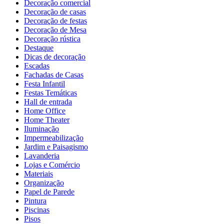
Decoração comercial
Decoração de casas
Decoração de festas
Decoração de Mesa
Decoração rústica
Destaque
Dicas de decoração
Escadas
Fachadas de Casas
Festa Infantil
Festas Temáticas
Hall de entrada
Home Office
Home Theater
Iluminação
Impermeabilização
Jardim e Paisagismo
Lavanderia
Lojas e Comércio
Materiais
Organização
Papel de Parede
Pintura
Piscinas
Pisos