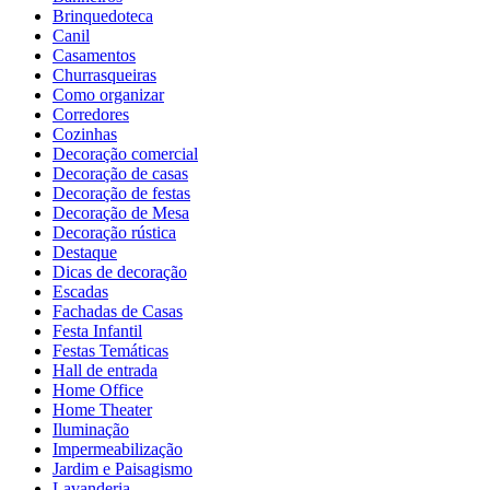
Brinquedoteca
Canil
Casamentos
Churrasqueiras
Como organizar
Corredores
Cozinhas
Decoração comercial
Decoração de casas
Decoração de festas
Decoração de Mesa
Decoração rústica
Destaque
Dicas de decoração
Escadas
Fachadas de Casas
Festa Infantil
Festas Temáticas
Hall de entrada
Home Office
Home Theater
Iluminação
Impermeabilização
Jardim e Paisagismo
Lavanderia