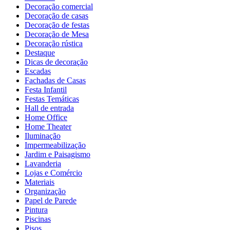
Decoração comercial
Decoração de casas
Decoração de festas
Decoração de Mesa
Decoração rústica
Destaque
Dicas de decoração
Escadas
Fachadas de Casas
Festa Infantil
Festas Temáticas
Hall de entrada
Home Office
Home Theater
Iluminação
Impermeabilização
Jardim e Paisagismo
Lavanderia
Lojas e Comércio
Materiais
Organização
Papel de Parede
Pintura
Piscinas
Pisos