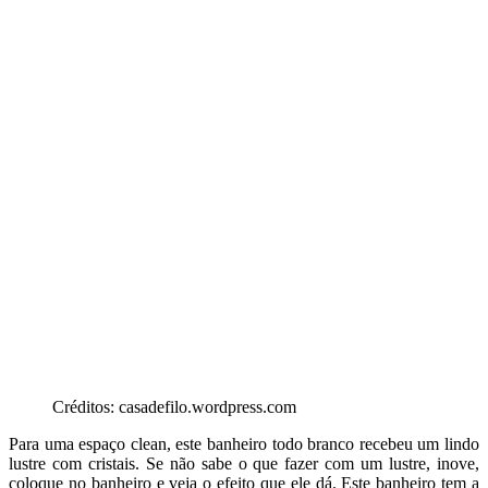
Créditos: casadefilo.wordpress.com
Para uma espaço clean, este banheiro todo branco recebeu um lindo
lustre com cristais. Se não sabe o que fazer com um lustre, inove,
coloque no banheiro e veja o efeito que ele dá. Este banheiro tem a