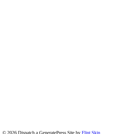
© 2026 Dispatch a GeneratePress Site by
Flint Skin