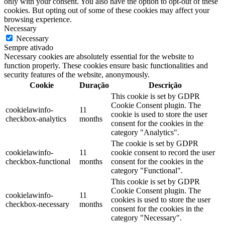
only with your consent. You also have the option to opt-out of these
cookies. But opting out of some of these cookies may affect your
browsing experience.
Necessary
Necessary
Sempre ativado
Necessary cookies are absolutely essential for the website to
function properly. These cookies ensure basic functionalities and
security features of the website, anonymously.
Cookie
Duração
Descrição
This cookie is set by GDPR
Cookie Consent plugin. The
cookielawinfo-
11
cookie is used to store the user
checkbox-analytics
months
consent for the cookies in the
category "Analytics".
The cookie is set by GDPR
cookielawinfo-
11
cookie consent to record the user
checkbox-functional
months
consent for the cookies in the
category "Functional".
This cookie is set by GDPR
Cookie Consent plugin. The
cookielawinfo-
11
cookies is used to store the user
checkbox-necessary
months
consent for the cookies in the
category "Necessary".