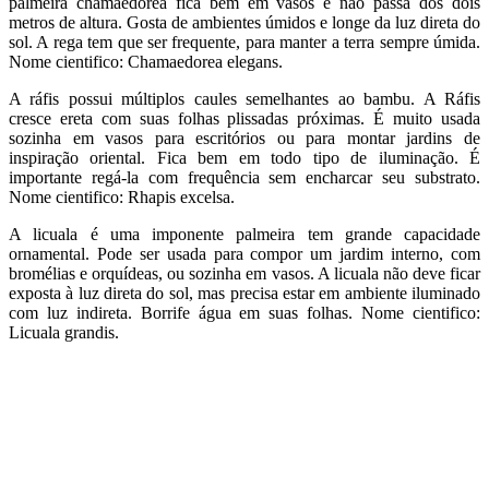
palmeira chamaedorea fica bem em vasos e não passa dos dois
metros de altura. Gosta de ambientes úmidos e longe da luz direta do
sol. A rega tem que ser frequente, para manter a terra sempre úmida.
Nome cientifico: Chamaedorea elegans.
A ráfis possui múltiplos caules semelhantes ao bambu. A Ráfis
cresce ereta com suas folhas plissadas próximas. É muito usada
sozinha em vasos para escritórios ou para montar jardins de
inspiração oriental. Fica bem em todo tipo de iluminação. É
importante regá-la com frequência sem encharcar seu substrato.
Nome cientifico: Rhapis excelsa.
A licuala é uma imponente palmeira tem grande capacidade
ornamental. Pode ser usada para compor um jardim interno, com
bromélias e orquídeas, ou sozinha em vasos. A licuala não deve ficar
exposta à luz direta do sol, mas precisa estar em ambiente iluminado
com luz indireta. Borrife água em suas folhas. Nome cientifico:
Licuala grandis.