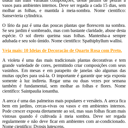
usada nas mais variadas composições, desde jardins de pedras a
vasos para ambientes internos. Deve ser regada a cada 15 dias, sem
molhar as folhas, e mantida à meia-sombra. Nome cientifico:
Sansevieria cylindrica.
O lírio da paz é uma das poucas plantas que florescem na sombra.
Se seu jardim é sombreado, mas com bastante claridade, abuse desta
espécie. O sol direto queima suas folhas. Mantenha-a sempre
adubada e seu solo úmido. Nome cientifico: Spathiphyllum wallisi.
Veja mais:
10 Ideias de Decoração de Quarto Rosa com Preto
.
A violeta é uma das mais tradicionais plantas decorativas e tem
grande variedade de cores, permitindo criar composições com seus
vasinhos. Em mesas e em parapeito de janelas são algumas das
muitas opções para usá-la. O importante é garantir que seja exposta
somente à luz indireta. Regar uma ou duas vezes por semana
também é fundamental, sem molhar as folhas e flores. Nome
cientifico: Saintpaulia ionantha.
A areca é uma das palmeiras mais populares e versáteis. A areca fica
bem em jardins, cercas-vivas ou vasos e em ambientes internos.
Pode crescer exposta diretamente ao sol, mas suas folhas ficam mais
vistosas quando é cultivada à meia sombra. Deve ser regada
regularmente e não deve ficar em ambientes com ar-condicionado.
Nome cientifico: Dypsis lutescens.